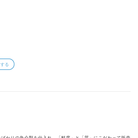
ーする
たばかりの魚介類を仕入れ、「鮮度」と「質」にこだわって販売