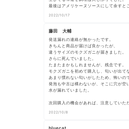
最後はアメリケーヌソースにして余すと
2022/10/17
藤田 大輔
発送漏れの連絡が無かったです。
きちんと商品が届けば良かったが、
違うサイズのモクズガニが届きました。
さらに死んでいました。
たまたまかもしれませんが、残念です。
モクズガニを初めて購入し、匂いが出て
あまり慣れない匂いがしたため、怖いの
発泡も中古は構わないが、そこに穴が空
水が漏れていました。
次回購入の機会があれば、注意していた
2022/10/8
bluecat