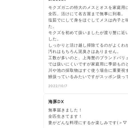
モクズガニの特大のメスとオスを家庭用
全匹、活けにて名古屋まで無事に到着。
塩茹でにして身をほぐしてメスは内子と
た。
モクズを初めて扱いましたが渡り蟹に近
した。
しっかりと活け越し掃除てるのがよく
汚れはもちろん泥臭さはありません。
工数が多いのと、上海蟹のブランドバリ
では扱いにくいですが家庭用に季節もの
川や池の採取物はすぐ使う場合に重要視
2022/10/7
海豚DX
無事届きました！
全匹生きてます！
妻がどんな料理にするか楽しみです(＞▽