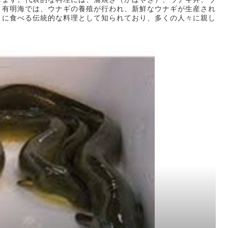
！有明海では、ウナギの養殖が行われ、新鮮なウナギが生産され
」に食べる伝統的な料理として知られており、多くの人々に親し