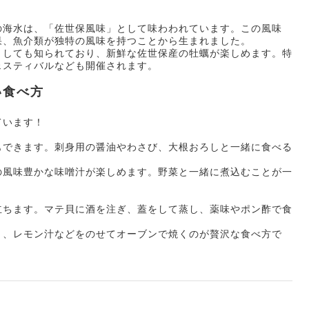
の海水は、「佐世保風味」として味わわれています。この風味
果、魚介類が独特の風味を持つことから生まれました。
としても知られており、新鮮な佐世保産の牡蠣が楽しめます。特
ェスティバルなども開催されます。
い食べ方
ています！
もできます。刺身用の醤油やわさび、大根おろしと一緒に食べる
の風味豊かな味噌汁が楽しめます。野菜と一緒に煮込むことが一
立ちます。マテ貝に酒を注ぎ、蓋をして蒸し、薬味やポン酢で食
リ、レモン汁などをのせてオーブンで焼くのが贅沢な食べ方で
。