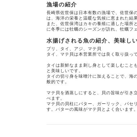
漁場の紹介
長崎県佐世保は日本有数の漁場で、佐世保
は、海洋の栄養と温暖な気候に恵まれた結
また、佐世保湾はカキの養殖に適した場所
に冬季には牡蠣のシーズンが訪れ、牡蠣フ
水揚げされる魚の紹介、美味し
ブリ、タイ、アジ、マテ貝
タイ、マテ貝は本営業所では良く取り扱っ
タイは新鮮なまま刺し身として楽しむこと
と美味しいです。
タイの切り身を味噌汁に加えることで、海
般的です。
マテ貝を酒蒸しにすると、貝の旨味が引き
べます。
マテ貝の貝柱にバター、ガーリック、パセ
す。バターの風味がマテ貝とよく合います