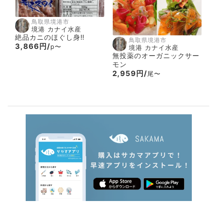
鳥取県境港市
境港 カナイ水産
絶品カニのほぐし身‼️
鳥取県境港市
3,866円/
p〜
境港 カナイ水産
無投薬のオーガニックサー
モン
2,959円/
尾〜