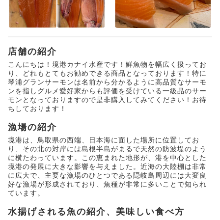
店舗の紹介
こんにちは！境港カナイ水産です！鮮魚物を幅広く扱ってお
り、どれもとてもお勧めできる商品となっております！特に
琴浦グランサーモンは名前から分かるように高品質なサーモ
ンを指しグルメ愛好家からも評価を受けている一級品のサー
モンとなっておりますので是非購入してみてください！お待
ちしております！
漁場の紹介
境港は、鳥取県の西端、日本海に面した場所に位置してお
り、その北の対岸には島根半島がまるで天然の防波堤のよう
に横たわっています。この恵まれた地形が、港を中心とした
境港の発展に大きな影響を与えました。近海の大陸棚は非常
に広大で、主要な漁場のひとつである隠岐島周辺には大変良
好な漁場が形成されており、魚種が非常に多いことで知られ
ています。
水揚げされる魚の紹介、美味しい食べ方