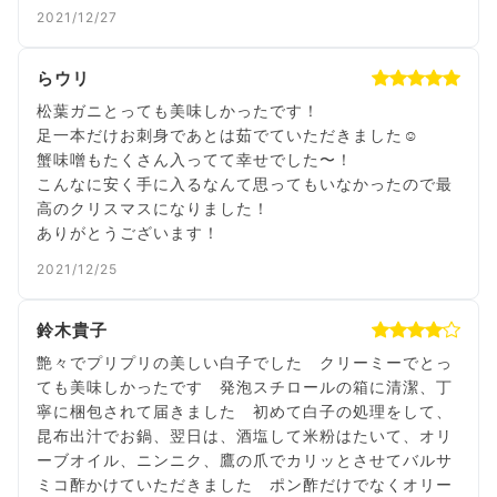
2021/12/27
らウリ
松葉ガニとっても美味しかったです！
足一本だけお刺身であとは茹でていただきました☺️
蟹味噌もたくさん入ってて幸せでした〜！
こんなに安く手に入るなんて思ってもいなかったので最
高のクリスマスになりました！
ありがとうございます！
2021/12/25
鈴木貴子
艶々でプリプリの美しい白子でした クリーミーでとっ
ても美味しかったです 発泡スチロールの箱に清潔、丁
寧に梱包されて届きました 初めて白子の処理をして、
昆布出汁でお鍋、翌日は、酒塩して米粉はたいて、オリ
ーブオイル、ニンニク、鷹の爪でカリッとさせてバルサ
ミコ酢かけていただきました ポン酢だけでなくオリー