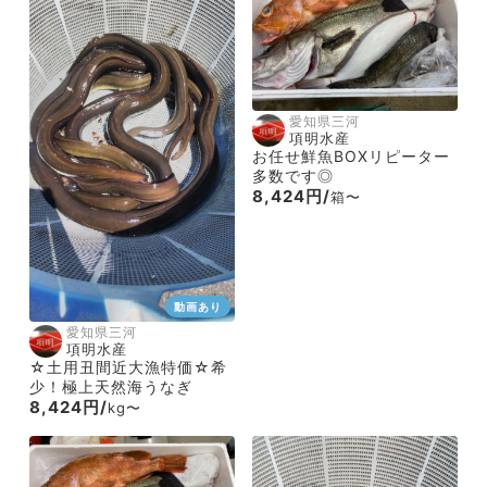
愛知県三河
項明水産
お任せ鮮魚BOXリピーター
多数です◎
8,424円/
箱〜
動画あり
愛知県三河
項明水産
☆土用丑間近大漁特価☆希
少！極上天然海うなぎ
8,424円/
kg〜