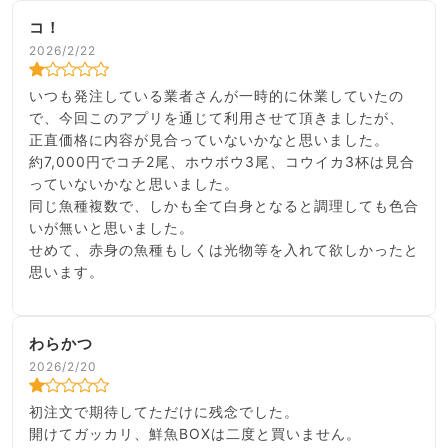
コ！
2026/2/22
いつも発注している業者さんが一時的に休業していたの
で、今回このアプリを通じて利用させて頂きましたが、
正直価格に内容が見合っていないかなと思いました。
約7,000円でコチ2尾、ホウボウ3尾、コウイカ3杯は見合
っていないかなと思いました。
同じ魚種複数で、しかも全て白身となると調理しても色合
いが無いと思いました。
せめて、赤身の魚種もしくは光物等を入れて欲しかったと
思います。
わらかつ
2026/2/20
初注文で期待してただけに残念でした。
開けてガッカリ、鮮魚BOXは二度と買いません。