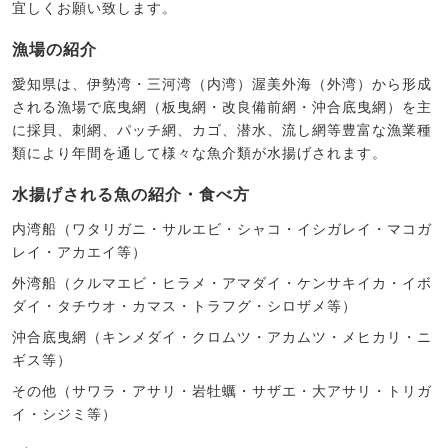
宜しくお願い致します。
漁場の紹介
愛知県は、伊勢湾・三河湾（内湾）渥美外海（外湾）から形成
される漁場で底曳網（板曳網・改良備前網・沖合底曳網）を主
に採貝、刺網、パッチ網、カゴ、潜水、流し網等豊富な漁業種
類により年間を通して様々な魚介類が水揚げされます。
水揚げされる魚の紹介・食べ方
内湾船（ワタリガニ・サルエビ・シャコ・イシガレイ・マコガ
レイ・アカエイ等）
外湾船（クルマエビ・ヒラメ・アマダイ・ケンサキイカ・イボ
ダイ・タチウオ・カマス・トラフグ・シロザメ等）
沖合底曳網（キンメダイ・クロムツ・アカムツ・メヒカリ・ニ
ギス等）
その他（サワラ・アサリ・岩牡蠣・サザエ・大アサリ・トリガ
イ・シジミ等）