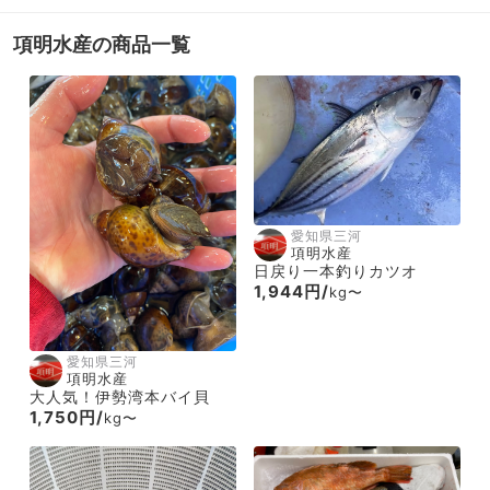
項明水産の商品一覧
愛知県三河
項明水産
日戻り一本釣りカツオ
1,944円/
kg〜
愛知県三河
項明水産
大人気！伊勢湾本バイ貝
1,750円/
kg〜