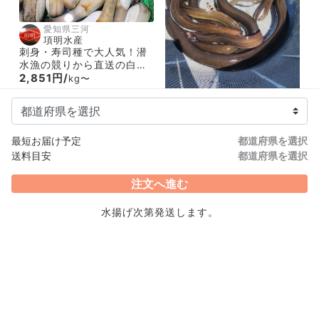
愛知県三河
項明水産
刺身・寿司種で大人気！潜
水漁の競りから直送の白ミ
ル貝！
2,851円/
kg〜
愛知県三河
最短お届け予定
都道府県を選択
項明水産
送料目安
都道府県を選択
☆土用丑間近大漁特価☆希
少！極上天然海うなぎ
12,960円/
注文へ進む
kg〜
水揚げ次第発送します。