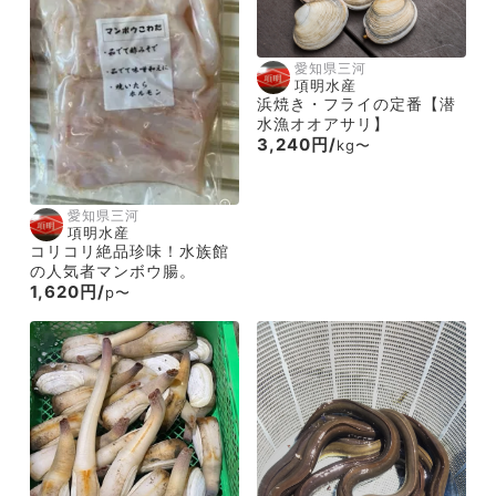
愛知県三河
項明水産
浜焼き・フライの定番【潜
水漁オオアサリ】
3,240円/
kg〜
愛知県三河
項明水産
コリコリ絶品珍味！水族館
の人気者マンボウ腸。
1,620円/
p〜