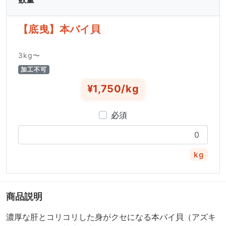
【底曳】本バイ貝
3kg〜
加工不可
¥1,750/kg
必須
kg
商品説明
濃厚な肝とコリコリした身がクセになる本バイ貝（アズキ