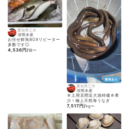
愛知県三河
項明水産
お任せ鮮魚BOXリピーター
多数です◎
4,536円/
箱〜
動画あり
愛知県三河
項明水産
☆土用丑間近大漁特価☆希
少！極上天然海うなぎ
7,517円/
kg〜