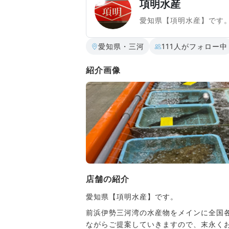
項明水産
愛知県【項明水産】です
愛知県・三河
111人がフォロー中
紹介画像
店舗の紹介
愛知県【項明水産】です。
前浜伊勢三河湾の水産物をメインに全国
ながらご提案していきますので、末永く