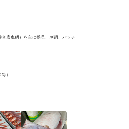
沖合底曳網）を主に採貝、刺網、パッチ
メ等）