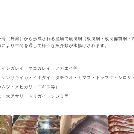
外海（外湾）から形成される漁場で底曳網（板曳網・改良備前網・
類により年間を通して様々な魚介類が水揚げされます。
・イシガレイ・マコガレイ・アカエイ等）
・ケンサキイカ・イボダイ・タチウオ・カマス・トラフグ・シロザ
カムツ・メヒカリ・ニギス等）
エ・大アサリ・トリガイ・シジミ等）