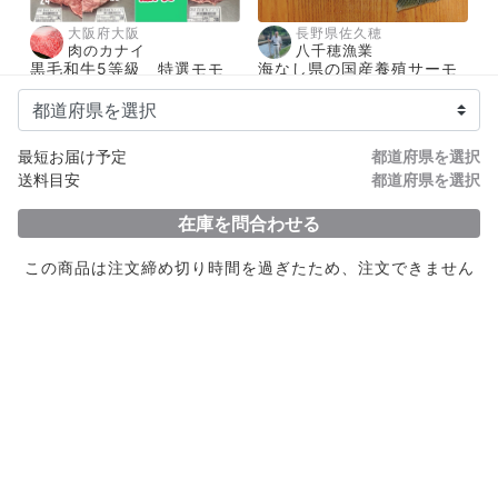
大阪府大阪
長野県佐久穂
肉のカナイ
八千穂漁業
黒毛和牛5等級 特選モモ
海なし県の国産養殖サーモ
各種 カイノミ
ン！
7,819円/
2,722円/
個〜
尾〜
最短お届け予定
都道府県を選択
送料目安
都道府県を選択
在庫を問合わせる
この商品は注文締め切り時間を過ぎたため、注文できません
動画あり
鹿児島県肝付町内之浦
昌徳丸
神経〆アカエイ【発泡スチ
ロール箱＋保冷剤】
2,095円/
箱〜
山口県周防大島
日栄丸 #GAL漁師
瀬戸内海産 「○特大」
11,664円/
尾〜