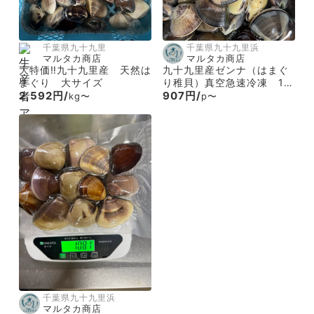
千葉県九十九里
千葉県九十九里浜
マルタカ商店
マルタカ商店
大特価‼️九十九里産 天然は
九十九里産ゼンナ（はまぐ
まぐり 大サイズ
り稚貝）真空急速冷凍 1パ
2,592円/
ック500g入り
907円/
kg〜
p〜
千葉県九十九里浜
マルタカ商店