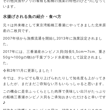
その他貝漁やノリの養殖も船橋の漁業の特色のひとつになって
います。
水揚げされる魚の紹介・食べ方
元々は外来種として東京湾船橋三番瀬にやってきました北米原
産の二枚貝です。
2007年頃から漁獲流通を開始し2013年に漁業設定されまし
た。
2017年には、三番瀬産ホンビノス貝(殻長5,5cm〜7cm、重さ
50g〜100gの物)が千葉ブランド水産物として設定されまし
た。
令和2年11月に更新しました！
今では、テレビでも取り上げられたりして知名度も上がってき
ましたが、まだまだご存知ない方もいらっしゃると思います。
この機会に是非ふっくらとした肉厚で美味しい出汁がたっぷり
の船橋三番瀬ホンビノス貝をご承知おきいただけると幸いです
♪