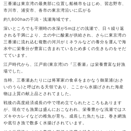
三番瀬は東京湾の最奥部に位置し船橋市をはじめ、習志野市、
市川市、浦安市、各市の東京湾沿いに広がる
約1,800haの干潟・浅瀬海域です。
深いところでも干潮時の水深が5mほどの浅瀬で、日々繰り返
される干満により、土の中に酸素が供給され、さらに東京湾の
三番瀬に流れ込む複数の河川がミネラルなどの養分を運んで海
水中に栄養分が豊富に含まれているため多くの生きものをそだ
てています。
江戸時代から、江戸前(東京湾)の『三番瀬』は栄養豊富な好漁
場でした。
当時、三番瀬あたりには将軍家の食卓をまかなう御菜浦(おさ
いのうら)と呼ばれる天領であり、ここから水揚げされた海産
物は上質の献上品とされてました。
戦後の高度経済成長の中で埋め立てられたところもあります
が、現在でも漁業は盛んにおこなわれ、栄養豊かな浅瀬ではス
ズキやカレイなどの稚魚が育ち、成長した魚たちは、巻き網漁
や底引き漁で数多く水揚げされています。