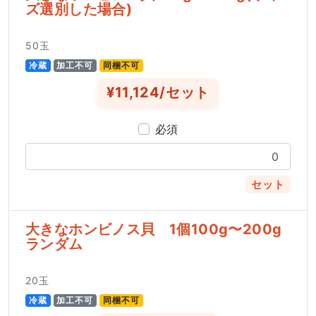
ズ選別した場合)
50玉
冷蔵
加工不可
同梱不可
¥11,124/セット
必須
セット
大きなホンビノス貝 1個100g〜200g
ランダム
20玉
冷蔵
加工不可
同梱不可