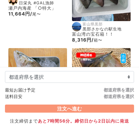
日栄丸 #GAL漁師
瀬戸内海産 「○特大」
11,664円/
尾〜
富山県黒部
黒部さかなの駅生地
富山湾の宝石箱！！
8,316円/
箱〜
動画あり
最短お届け予定
都道府県を選択
鹿児島県肝付町内之浦
送料目安
都道府県を選択
昌徳丸
神経〆アカエイ【発泡スチ
注文へ進む
ロール箱＋保冷剤】
4,687円/
箱〜
注文締切まで
あと7時間56分。締切日から2日以内に発送
長野県佐久穂
八千穂漁業