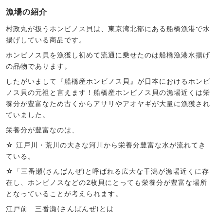
漁場の紹介
村政丸が扱うホンビノス貝は、東京湾北部にある船橋漁港で水
揚げしている商品です。
ホンビノス貝を漁獲し初めて流通に乗せたのは船橋漁港水揚げ
の品物であります。
したがいまして『船橋産ホンビノス貝』が日本におけるホンビ
ノス貝の元祖と言えます！船橋産ホンビノス貝の漁場近くは栄
養分が豊富なため古くからアサリやアオヤギが大量に漁獲され
ていました。
栄養分が豊富なのは、
☆ 江戸川・荒川の大きな河川から栄養分豊富な水が流れてき
ている。
☆「三番瀬(さんばんぜ)と呼ばれる広大な干潟が漁場近くに存
在し、ホンビノスなどの2枚貝にとっても栄養分が豊富な場所
となっていることが考えられます。
江戸前 三番瀬(さんばんぜ)とは