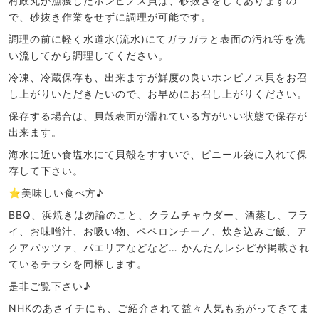
村政丸が漁獲したホンビノス貝は、砂抜きをしてありますの
で、砂抜き作業をせずに調理が可能です。
調理の前に軽く水道水(流水)にてガラガラと表面の汚れ等を洗
い流してから調理してください。
冷凍、冷蔵保存も、出来ますが鮮度の良いホンビノス貝をお召
し上がりいただきたいので、お早めにお召し上がりください。
保存する場合は、貝殻表面が濡れている方がいい状態で保存が
出来ます。
海水に近い食塩水にて貝殻をすすいで、ビニール袋に入れて保
存して下さい。
⭐︎美味しい食べ方♪
BBQ、浜焼きは勿論のこと、クラムチャウダー、酒蒸し、フラ
イ、お味噌汁、お吸い物、ペペロンチーノ、炊き込みご飯、ア
クアパッツァ、パエリアなどなど… かんたんレシピが掲載され
ているチラシを同梱します。
是非ご覧下さい♪
NHKのあさイチにも、ご紹介されて益々人気もあがってきてま