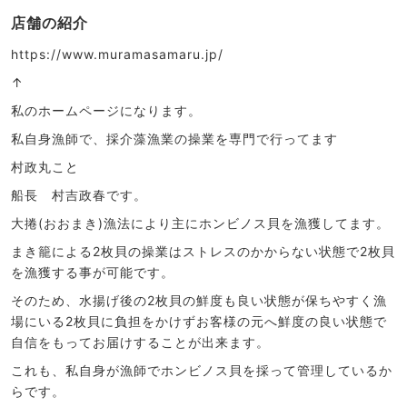
店舗の紹介
https://www.muramasamaru.jp/
↑
私のホームページになります。
私自身漁師で、採介藻漁業の操業を専門で行ってます
村政丸こと
船長 村吉政春です。
大捲(おおまき)漁法により主にホンビノス貝を漁獲してます。
まき籠による2枚貝の操業はストレスのかからない状態で2枚貝
を漁獲する事が可能です。
そのため、水揚げ後の2枚貝の鮮度も良い状態が保ちやすく漁
場にいる2枚貝に負担をかけずお客様の元へ鮮度の良い状態で
自信をもってお届けすることが出来ます。
これも、私自身が漁師でホンビノス貝を採って管理しているか
らです。