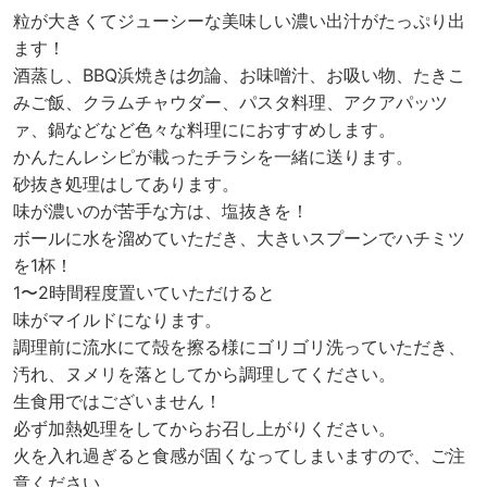
粒が大きくてジューシーな美味しい濃い出汁がたっぷり出
ます！
酒蒸し、BBQ浜焼きは勿論、お味噌汁、お吸い物、たきこ
みご飯、クラムチャウダー、パスタ料理、アクアパッツ
ァ、鍋などなど色々な料理ににおすすめします。
かんたんレシピが載ったチラシを一緒に送ります。
砂抜き処理はしてあります。
味が濃いのが苦手な方は、塩抜きを！
ボールに水を溜めていただき、大きいスプーンでハチミツ
を1杯！
1〜2時間程度置いていただけると
味がマイルドになります。
調理前に流水にて殻を擦る様にゴリゴリ洗っていただき、
汚れ、ヌメリを落としてから調理してください。
生食用ではございません！
必ず加熱処理をしてからお召し上がりください。
火を入れ過ぎると食感が固くなってしまいますので、ご注
意ください。