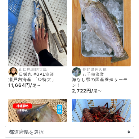
山口県周防大島
長野県佐久穂
日栄丸 #GAL漁師
八千穂漁業
瀬戸内海産 「○特大」
海なし県の国産養殖サーモ
11,664円/
ン！
尾〜
2,722円/
尾〜
動画あり