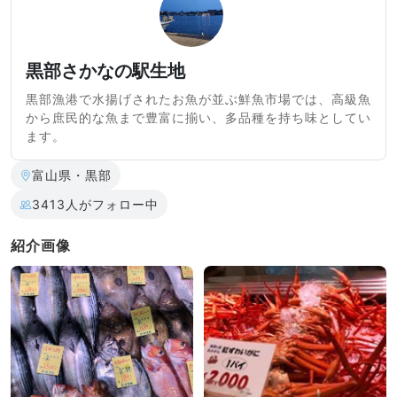
黒部さかなの駅生地
黒部漁港で水揚げされたお魚が並ぶ鮮魚市場では、高級魚
から庶民的な魚まで豊富に揃い、多品種を持ち味としてい
ます。
富山県・黒部
3413人がフォロー中
紹介画像