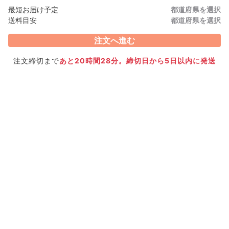
最短お届け予定
都道府県を選択
鹿児島県肝付町内之浦
昌徳丸
送料目安
都道府県を選択
神経〆アカエイ【発泡スチ
ロール箱＋保冷剤】
注文へ進む
2,095円/
箱〜
注文締切まで
あと20時間28分。締切日から5日以内に発送
神奈川県城ヶ崎
たく丸水産
新鮮採れたて伊勢海老🦐
10,368円/
kg〜
千葉県富津
東京湾水産
富津から獲れたてホンビノ
ス サイズ色々有ります
1,296円/
kg〜