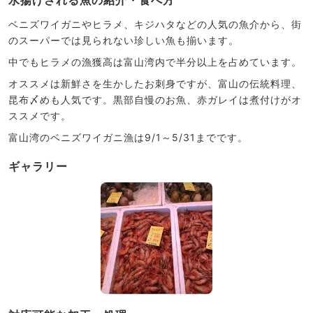
水揚げされる魚の紹介・食べ方
ベニズワイガニやヒラメ、キジハタなどの人気の魚介から、街
のスーパーでは見られない珍しい魚も揃います。
中でもヒラメの漁獲高は富山湾内で半分以上を占めています。
オススメは新鮮さを生かしたお刺身ですが、富山の伝統料理、
昆布〆めも人気です。黒部自慢のお魚、赤ガレイは煮付けがオ
ススメです。
富山湾のベニズワイガニ漁は9/1～5/31までです。
ギャラリー