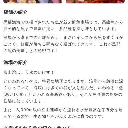
店舗の紹介
黒部漁港で水揚げされたお魚が並ぶ鮮魚市場では、高級魚から
庶民的な魚まで豊富に揃い、多品種を持ち味としています。
漁場から港までの距離が近く、まさにイケスから魚をすくうが
ごとく、鮮度が落ちる間もなく運ばれてきます。 これが黒部
の魚の美味しさの秘密です！
漁場の紹介
富山湾は、天然のいけす！
といわれるワケは、特異な地形にあります。沿岸から急激に深
くなっていて、海底には多くの谷が入り組んだ、いわゆる「藍
(あい)がめ」といわれる海底谷があり、そこが魚介類の格好の
住処になっています！
また、3,000m級の立山連峰から流れる水が豊富な栄養分を運
んでくるので、生き物たちがふくよかに育つのです。