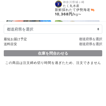
神奈川県城ヶ崎
たく丸水産
新鮮採れたて伊勢海老🦐
10,368円/
kg〜
最短お届け予定
都道府県を選択
送料目安
都道府県を選択
在庫を問合わせる
千葉県富津
東京湾水産
この商品は注文締め切り時間を過ぎたため、注文できません
富津から獲れたてホンビノ
ス サイズ色々有ります
1,296円/
kg〜
愛知県三河
項明水産
大人気！伊勢湾本バイ貝
1,750円/
kg〜