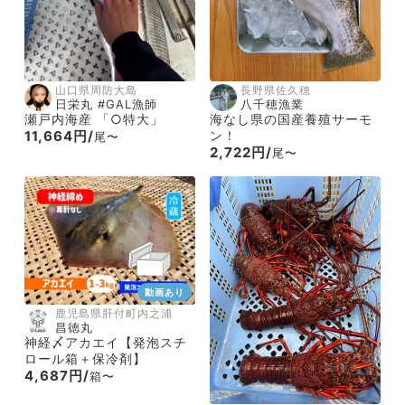
山口県周防大島
長野県佐久穂
日栄丸 #GAL漁師
八千穂漁業
瀬戸内海産 「○特大」
海なし県の国産養殖サーモ
11,664円/
ン！
尾〜
2,722円/
尾〜
動画あり
鹿児島県肝付町内之浦
昌徳丸
神経〆アカエイ【発泡スチ
ロール箱＋保冷剤】
4,687円/
箱〜