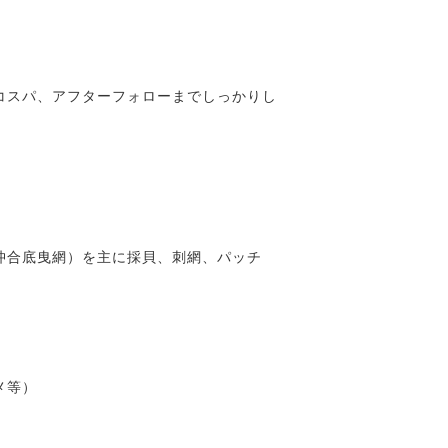
コスパ、アフターフォローまでしっかりし
沖合底曳網）を主に採貝、刺網、パッチ
メ等）