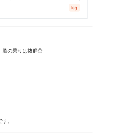
kg
。脂の乗りは抜群◎
です。