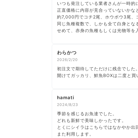
いつも発注している業者さんが一時的
正直価格に内容が見合っていないかな
約7,000円でコチ2尾、ホウボウ3
同じ魚種複数で、しかも全て白身とな
せめて、赤身の魚種もしくは光物等を
わらかつ
2026/2/20
初注文で期待してただけに残念でした
開けてガッカリ、鮮魚BOXは二度と買
hamati
2024/8/23
季節を感じるお魚達でした。
どれも新鮮で美味しかったです。
とくにシイラはこちらではなかやか出
また利用します。