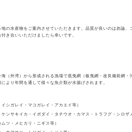
各地の水産物をご案内させていただきます。品質が良いのは勿論、
お付き合いいただけましたら幸いです。
外海（外湾）から形成される漁場で底曳網（板曳網・改良備前網・
類により年間を通して様々な魚介類が水揚げされます。
・イシガレイ・マコガレイ・アカエイ等）
・ケンサキイカ・イボダイ・タチウオ・カマス・トラフグ・シロザ
カムツ・メヒカリ・ニギス等）