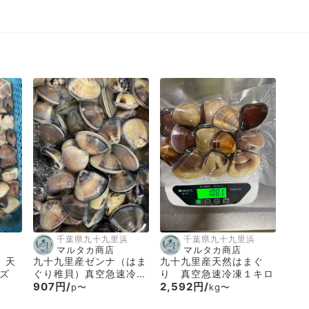
千葉県九十九里浜
千葉県九十九里浜
マルタカ商店
マルタカ商店
 天
九十九里産ゼンナ（はま
九十九里産天然はまぐ
ズ
ぐり稚貝）真空急速冷
り 真空急速冷凍１キロ
凍 1パック500g入り
907円/
2,592円/
p〜
kg〜