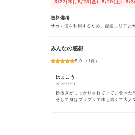
8/27(木), 8/28(金), 8/29(土), 8/3
送料備考
サカマ便を利用するため、配送エリアと
みんなの感想
5.0 （1件）
はまこう
2026/7/21
砂抜きがしっかりされていて、食べた
そして身はプリプリで味も濃くて大人