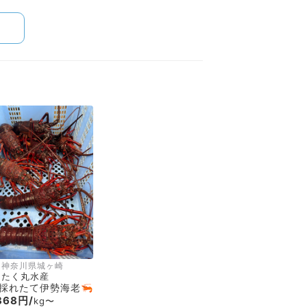
神奈川県城ヶ崎
たく丸水産
採れたて伊勢海老🦐
368円/
kg〜