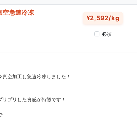
真空急速冷凍
¥2,592/kg
必須
を真空加工し急速冷凍しました！
プリプリした食感が特徴です！
で
。