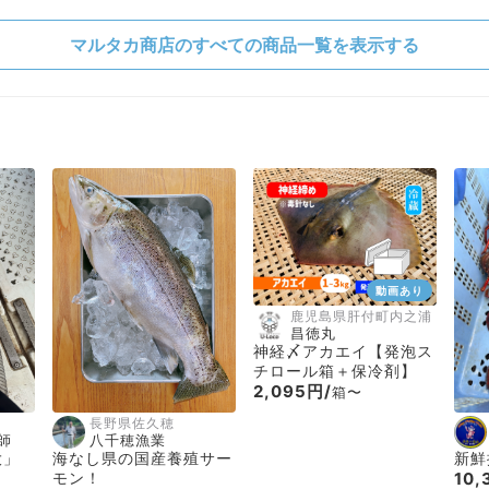
マルタカ商店のすべての商品一覧を表示する
動画あり
鹿児島県肝付町内之浦
昌徳丸
神経〆アカエイ【発泡ス
チロール箱＋保冷剤】
2,095円/
箱〜
長野県佐久穂
師
八千穂漁業
特大」
海なし県の国産養殖サー
新鮮
モン！
10,