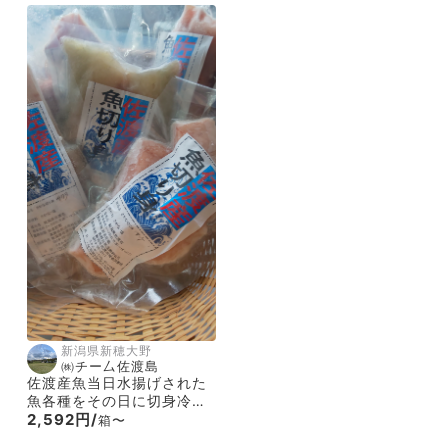
新潟県新穂大野
㈱チー厶佐渡島
佐渡産魚当日水揚げされた
魚各種をその日に切身冷凍
した商品、おまかせセット
2,592円/
箱〜
の発送