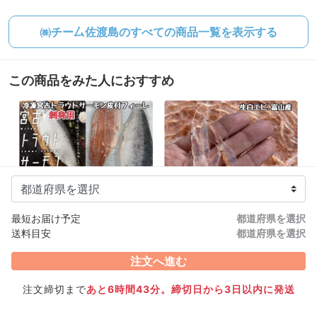
㈱チー厶佐渡島のすべての商品一覧を表示する
この商品をみた人におすすめ
岩手県宮古
富山県新湊
宮古 金井丸
新湊 金井丸
冷凍宮古トラウトサーモン
朝水揚げ⭐️富山湾の宝石
最短お届け予定
都道府県を選択
フィーレ
生白エビ
3,542円/
送料目安
都道府県を選択
6,188円/
p〜
kg〜
注文へ進む
注文締切まで
あと6時間43分。締切日から3日以内に発送