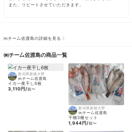
また、リピートさせていただきます。
㈱チー厶佐渡島の詳細を見る
㈱チー厶佐渡島の商品一覧
新潟県新穂大野
㈱チー厶佐渡島
イカ一夜干し6枚
3,110円/
箱〜
新潟県新穂大野
㈱チー厶佐渡島
干物3種セット
1,944円/
箱〜