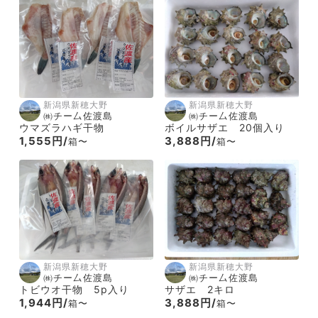
新潟県新穂大野
新潟県新穂大野
㈱チー厶佐渡島
㈱チー厶佐渡島
ウマズラハギ干物
ボイルサザエ 20個入り
1,555円/
3,888円/
箱〜
箱〜
新潟県新穂大野
新潟県新穂大野
㈱チー厶佐渡島
㈱チー厶佐渡島
トビウオ干物 5p入り
サザエ 2キロ
1,944円/
3,888円/
箱〜
箱〜