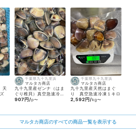
千葉県九十九里浜
千葉県九十九里浜
マルタカ商店
マルタカ商店
 天
九十九里産ゼンナ（はま
九十九里産天然はまぐ
ズ
ぐり稚貝）真空急速冷
り 真空急速冷凍１キロ
凍 1パック500g入り
907円/
2,592円/
p〜
kg〜
マルタカ商店のすべての商品一覧を表示する