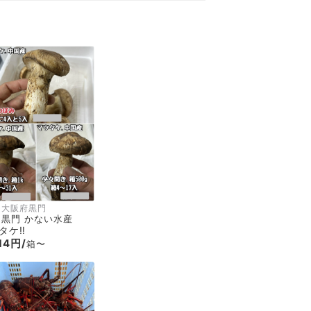
大阪府黒門
黒門 かない水産
タケ‼️
14円/
箱〜