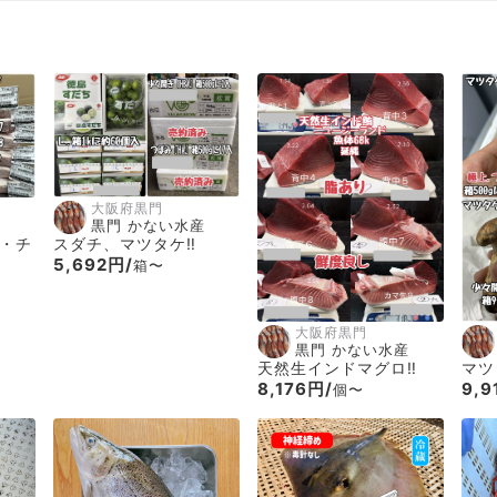
大阪府黒門
黒門 かない水産
スダチ、マツタケ‼️
・チ
5,692円/
箱〜
大阪府黒門
黒門 かない水産
天然生インドマグロ‼️
マツ
8,176円/
9,9
個〜