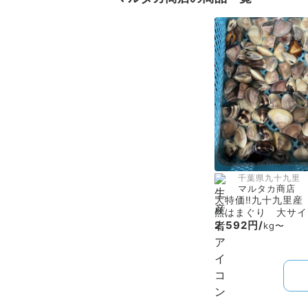
千葉県九十九里
マルタカ商店
大特価‼️九十九里産
然はまぐり 大サイ
2,592円/
kg〜