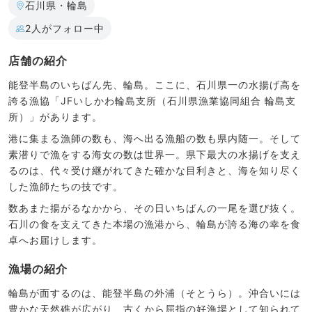
石川県・輪島
2人がフォロー中
店舗の紹介
能登半島のいちばん先、輪島。ここに、石川県一の水揚げ高を
誇る漁協「JFいしかわ輪島支所（石川県漁業協同組合 輪島支
所）」があります。
港に集まる漁師の数も、海へ出る漁船の数も県内随一。そして
素潜りで漁をする海女の数は世界一。県下最大の水揚げを支え
るのは、代々受け継がれてきた確かな目利きと、海を知り尽く
した漁師たちの技です。
数あまた揚がるなかから、その日いちばんの一尾を選び抜く。
石川の食を支えてきた本場の漁港から、輪島が誇る海の幸を食
卓へお届けします。
漁場の紹介
輪島が面するのは、能登半島の外浦（そとうら）。沖合いには
豊かな天然礁が広がり、古くから屈指の好漁場として知られて