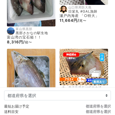
山口県周防大島
日栄丸 #GAL漁師
瀬戸内海産 「○特大」
11,664円/
尾〜
富山県黒部
黒部さかなの駅生地
富山湾の宝石箱！！
8,316円/
箱〜
動画あり
鹿児島県肝付町内之浦
昌徳丸
神経〆アカエイ【発泡スチ
ロール箱＋保冷剤】
2,095円/
箱〜
最短お届け予定
都道府県を選択
送料目安
都道府県を選択