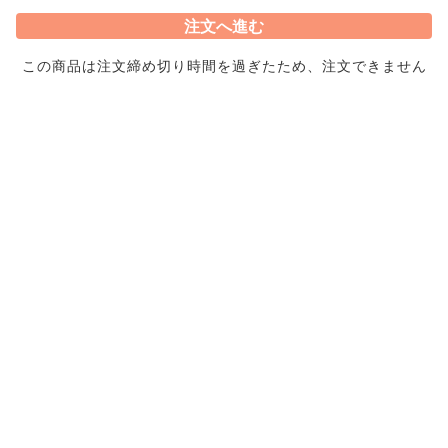
長野県佐久穂
八千穂漁業
注文へ進む
海なし県の国産養殖サーモ
ン！
この商品は注文締め切り時間を過ぎたため、注文できません
2,722円/
尾〜
神奈川県城ヶ崎
愛知県三河
たく丸水産
項明水産
新鮮採れたて伊勢海老🦐
大人気！伊勢湾本バイ貝
10,368円/
1,750円/
kg〜
kg〜