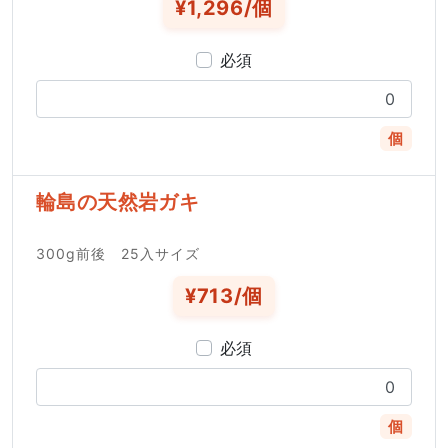
¥1,296/個
必須
個
輪島の天然岩ガキ
300g前後 25入サイズ
¥713/個
必須
個