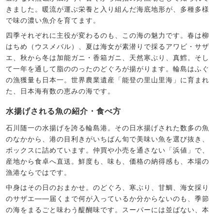
きました。暖流が運ぶ栄養と入り組んだ海底地形が、多種多様
で味の濃い魚介を育てます。
四季それぞれに主役が変わるのも、この海の魅力です。春は柳
はちめ（ウスメバル）、夏は海女が素潜りで採るアワビ・サザ
エ、秋から冬は加能ガニ・香箱ガニ、天然寒ぶり、真鱈。そし
て一年を通して脂ののったのどぐろが揚がります。輪島はふぐ
の漁獲量も日本一。世界農業遺産「能登の里山里海」に育まれ
た、日本海有数の恵みの海です。
水揚げされる魚の紹介・食べ方
石川随一の水揚げを誇る輪島港。その日水揚げされた数多の魚
のなかから、港の目利きがいちばん旬で美味い魚を選び抜き、
ボックスに詰めています。仲買や小売を通さない「浜値」で、
産地から食卓へ直送。鮮度も、味も、価格の納得感も、本場の
漁港ならではです。
中身はその日のおまかせ。のどぐろ、寒ぶり、甘鯛、海女採り
のサザエ——届くまで何が入っているか分からないのも、季節
の海をまるごと味わう醍醐味です。スーパーには並ばない、本